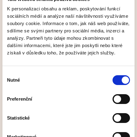
Prevence proti hmyzu:
Instalace sítí proti
K personalizaci obsahu a reklam, poskytování funkcí
sociálních médií a analýze naší návštěvnosti využíváme
hmyzu je účinným způsobem, jak chránit
soubory cookie. Informace o tom, jak náš web používáte,
domov nebo podnikání před vstupem
sdílíme se svými partnery pro sociální média, inzerci a
nežádoucího hmyzu, jako jsou komáři, mouchy
analýzy. Partneři tyto údaje mohou zkombinovat s
apod.
dalšími informacemi, které jste jim poskytli nebo které
Zvýšené pohodlí:
Díky sítím proti hmyzu
získali v důsledku toho, že používáte jejich služby.
můžete mít celé léto otevřené dveře či okna,
aniž byste se museli obávat obtěžování
hmyzem.
Výběr
Nutné
Estetický vzhled:
Nemusíte mít obavy, že sítě
souhlasu
proti hmyzu nebudou vašim oknům slušet.
Většina sítí je v neutrálních barvách jako bílá,
Preferenční
stříbrná nebo šedá, ale dají se najít i výraznější
barvy, pokud chcete tento prvek naopak
Statistické
zvýraznit.
Odborná instalace:
V realizaci sítí proti
Marketingové