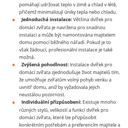
pomáhají udržovat teplo v zimě a chlad v létě,
přičemž minimalizují úniky tepla nebo chladu.
Jednoduchá instalace:
Většina dvířek pro
domácí zvířata je navržena pro snadnou
instalaci a může být namontována majitelem
domu pomocí běžného nářadí. Pokud je to
však žádoucí, profesionální instalace je také
možná.
Zvýšená pohodlnost:
Instalace dvířek pro
domácí zvířata zjednodušuje život majitelů tím,
že umožňuje zvířatům volný pohyb venku a
uvnitř domu, aniž by vyžadovala jejich
neustálou pozornost.
Individuální přizpůsobení:
Existuje mnoho
různých stylů, velikostí a funkcí dvířek pro
domácí zvířata, které lze přizpůsobit
konkrétním potřebám a preferencím majitele a