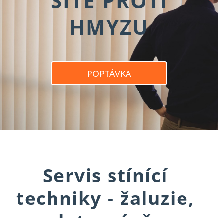
SÍTĚ PROTI
HMYZU
POPTÁVKA
Servis stínící
techniky - žaluzie,