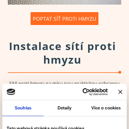
POPTAT SÍŤ PROTI HMYZU
Instalace sítí proti
hmyzu
Sítě proti hmyzu na míru jsou praktickou ochranou
před létajícím a lezoucím hmyzem.
Sítě proti hmyzu mimo jiné celoročně zachycují větší
Souhlas
Detaily
Více o cookies
částice prachu a na jaře, kdy kvete spousta druhů
rostlin, sítě proti hmyzu zachycují i pylové částice,
čímž očistí vzduch uvnitř domu či bytu.
Tato webová stránka používá cookies